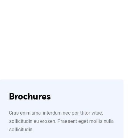
Have Any Questions?
Call Us Today!
(123) 222-8888
Brochures
Cras enim urna, interdum nec por ttitor vitae,
sollicitudin eu erosen. Praesent eget mollis nulla
sollicitudin.