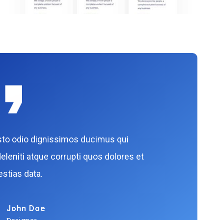
sto odio dignissimos ducimus qui
eleniti atque corrupti quos dolores et
stias data.
John Doe
Designer