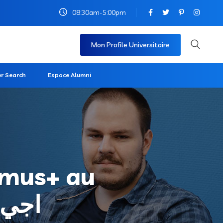
08:30am-5:00pm
Mon Profile Universitaire
r Search
Espace Alumni
smus+ au
اجي ت