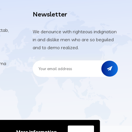
Newsletter
ttab,
We denounce with righteous indignation
in and dislike men who are so beguiled
and to demo realized.
.ma
More information
Accept