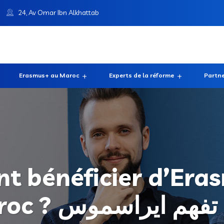
24, Av Omar Ibn Alkhattab
Erasmus+ au Maroc
Experts de la réforme
Partne
 bénéficier d’Era
Maroc ? فهم ايراسموس