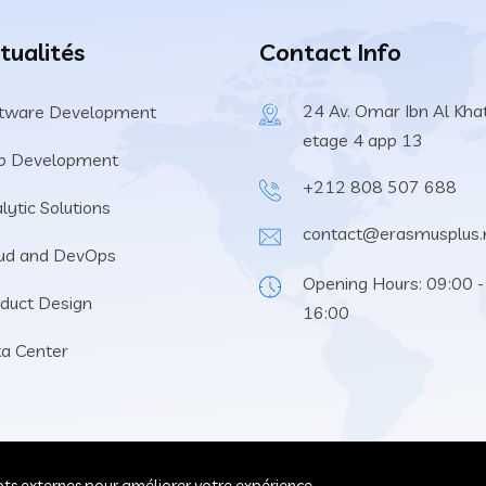
tualités
Contact Info
24 Av. Omar Ibn Al Kha
tware Development
etage 4 app 13
b Development
+212 808 507 688
lytic Solutions
contact@erasmusplus
ud and DevOps
Opening Hours: 09:00 -
duct Design
16:00
a Center
ripts externes pour améliorer votre expérience.