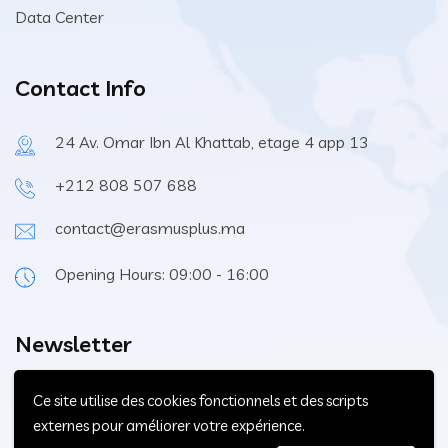
Data Center
Contact Info
24 Av. Omar Ibn Al Khattab, etage 4 app 13
+212 808 507 688
contact@erasmusplus.ma
Opening Hours: 09:00 - 16:00
Newsletter
Ce site utilise des cookies fonctionnels et des scripts
We denounce with righteous indignation in and dislike men
externes pour améliorer votre expérience.
who are so beguiled and to demo realized.